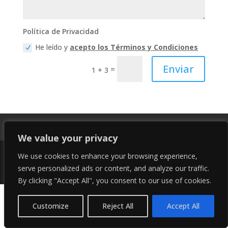
Política de Privacidad
He leído y
acepto los Términos y Condiciones
Enviar
=
1 + 3
Política de Privacidad
Accesibilidad
We value your privacy
We use cookies to enhance your browsing experience,
serve personalized ads or content, and analyze our traffic.
Diseño y desarrollo: Cactus Digital
By clicking "Accept All", you consent to our use of cookies.
Customize
Reject All
Accept All