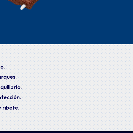
o.
arques.
uilibrio.
tección.
 ribete.