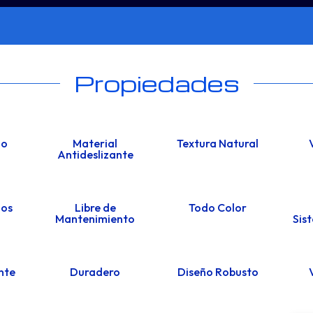
Propiedades
do
Material
Textura Natural
Antideslizante
los
Libre de
Todo Color
Mantenimiento
Sis
nte
Duradero
Diseño Robusto