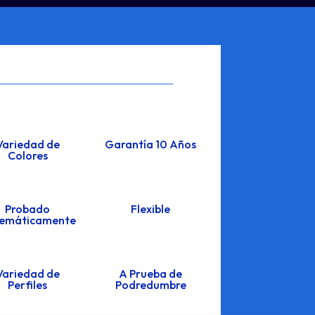
Variedad de
Garantía 10 Años
Colores
Probado
Flexible
temáticamente
Variedad de
A Prueba de
Perfiles
Podredumbre