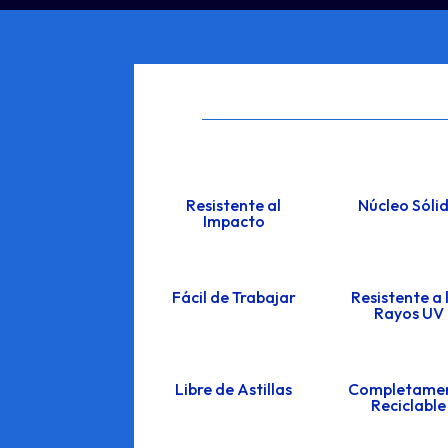
Resistente al
Núcleo Sóli
Impacto
Fácil de Trabajar
Resistente a 
Rayos UV
Libre de Astillas
Completame
Reciclable