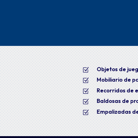
Objetos de jueg
Z
Mobiliario de p
Z
Recorridos de eq
Z
Baldosas de pro
Z
Empalizadas de
Z